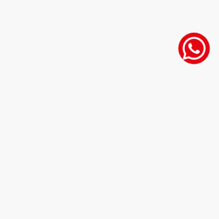
Compra de
Amplia oferta de
inmuebles con
opciones de
asesoría
vivienda o
profesional
inversión.
Acompañamos a
Acompañamiento