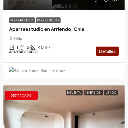
$1.140.000
PARA ARRIENDO
PARA ESTRENAR
Apartaestudio en Arriendo, Chia
Chía
1
2
40
m²
Detalles
APARTAESTUDIO
Bárbara López
EN VENTA
INVERSIÓN
USADO
DESTACADO