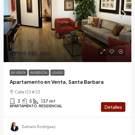
$ 1.015.000.000
EN VENTA
INVERSIÓN
USADO
Apartamento en Venta, Santa Barbara
Calle 123 # 23
3
5
137
m²
APARTAMENTO, RESIDENCIAL
Detalles
Damaris Rodríguez