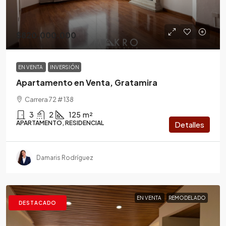
$820.000.000
EN VENTA
INVERSIÓN
Apartamento en Venta, Gratamira
Carrera 72 # 138
3
2
125
m²
APARTAMENTO, RESIDENCIAL
Detalles
Damaris Rodríguez
EN VENTA
REMODELADO
DESTACADO