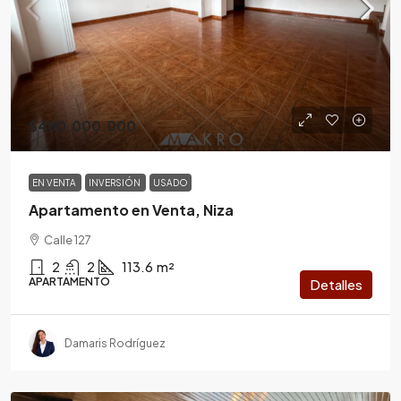
$480.000.000
EN VENTA
INVERSIÓN
USADO
Apartamento en Venta, Niza
Calle 127
2
2
113.6
m²
APARTAMENTO
Detalles
Damaris Rodríguez