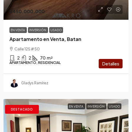
$450.000.000
EN VENTA
INVERSIÓN
USADO
Apartamento en Venta, Batan
Calle 125 # 50
2
2
70
m²
APARTAMENTO, RESIDENCIAL
Detalles
Gladys Ramírez
EN VENTA
INVERSIÓN
USADO
DESTACADO