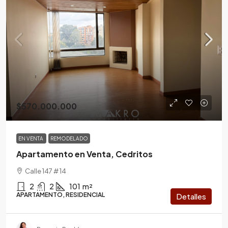
$570.000.000
EN VENTA
REMODELADO
Apartamento en Venta, Cedritos
Calle 147 # 14
2
2
101
m²
APARTAMENTO, RESIDENCIAL
Detalles