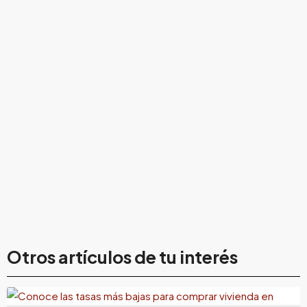
18 de julio de 2026
¿Cuál es la entidad que ofrece las tasas más
Otros artículos de tu interés
bajas para comprar vivienda en Colombia?