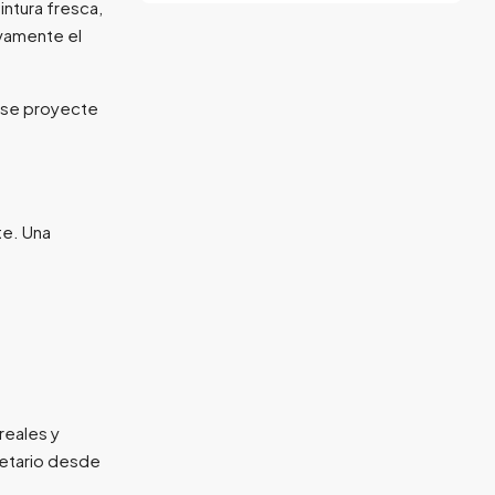
ntura fresca,
ivamente el
l se proyecte
te. Una
 reales y
ietario desde