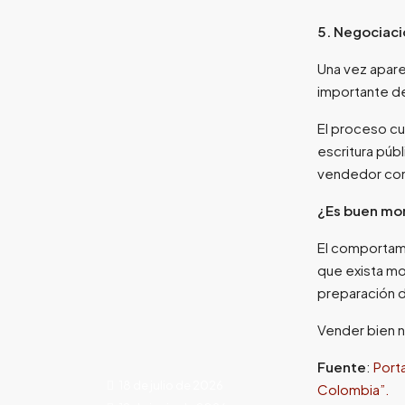
5. Negociaci
Una vez apare
importante de
El proceso cu
escritura púb
vendedor com
¿Es buen mo
El comportami
que exista m
preparación d
Vender bien n
Fuente
:
Port
18 de julio de 2026
Colombia”.