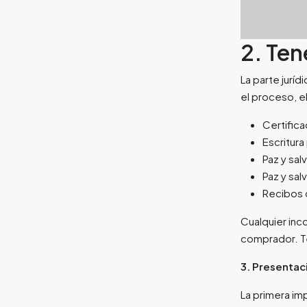
2. Ten
La parte juríd
el proceso, e
Certifica
Escritura
Paz y sal
Paz y sal
Recibos d
Cualquier inc
comprador. T
3. Presentac
La primera im