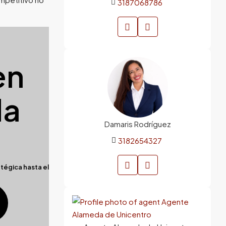
3187068786
en
da
Damaris Rodríguez
3182654327
tégica hasta el