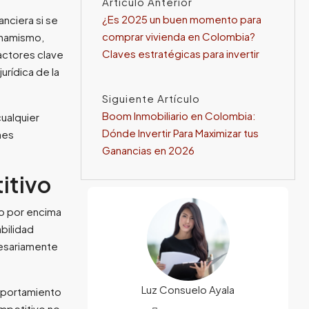
Artículo Anterior
¿Es 2025 un buen momento para
nciera si se
comprar vivienda en Colombia?
inamismo,
Claves estratégicas para invertir
actores clave
urídica de la
Siguiente Artículo
Boom Inmobiliario en Colombia:
ualquier
Dónde Invertir Para Maximizar tus
nes
Ganancias en 2026
titivo
io por encima
bilidad
cesariamente
Luz Consuelo Ayala
omportamiento
ompetitivo no