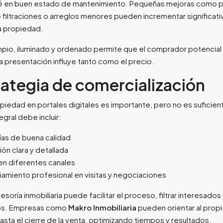
é en buen estado de mantenimiento. Pequeñas mejoras como pi
 filtraciones o arreglos menores pueden incrementar significat
la propiedad.
mpio, iluminado y ordenado permite que el comprador potencia
 La presentación influye tanto como el precio.
rategia de comercialización
ropiedad en portales digitales es importante, pero no es suficien
egral debe incluir:
ías de buena calidad
ón clara y detallada
en diferentes canales
miento profesional en visitas y negociaciones
soría inmobiliaria puede facilitar el proceso, filtrar interesados
gos. Empresas como
Makro Inmobiliaria
pueden orientar al prop
hasta el cierre de la venta, optimizando tiempos y resultados.