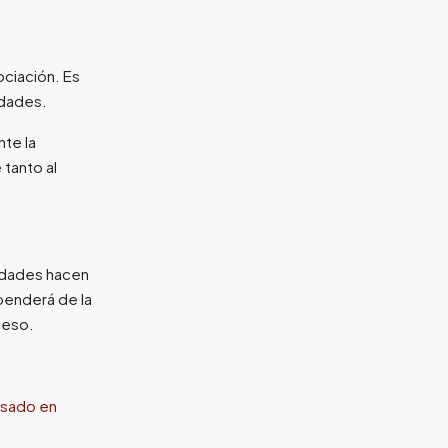
ciación. Es
idades.
te la
tanto al
udades hacen
penderá de la
ceso.
usado en