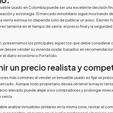
lo:
ueble usado en Colombia puede ser una excelente decisión fina
eación y estrategia. El mercado inmobiliario sigue mostrando d
na venta exitosa no depende solo de publicar un aviso. Existen f
rectamente en el tiempo de venta, el precio final y la seguridad j
n, presentamos los principales aspectos que debe considerar c
que desee vender su vivienda usada, basados en recomendacio
r el diario económico Portafolio.
inir un precio realista y compe
rores más comunes al vender un inmueble usado es fijar un prec
mercado. Aunque todo propietario desea obtener la mayor renta
recio elevado puede alejar a los compradores y prolongar inne
 venta.
le analizar inmuebles similares en la misma zona, revisar el c
, si es posible, apoyarse en un avalúo profesional. Un precio c