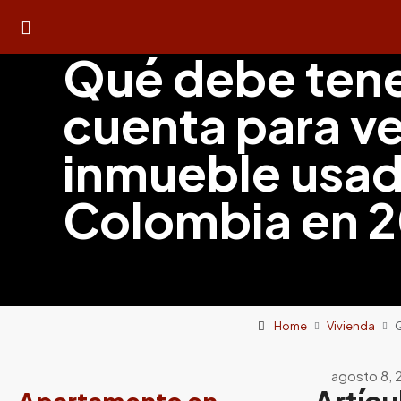
Qué debe tene
cuenta para v
inmueble usad
Colombia en 
Home
Vivienda
Q
agosto 8, 