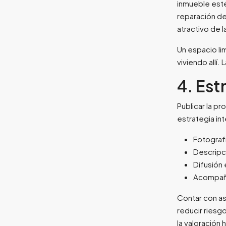
inmueble est
reparación de
atractivo de 
Un espacio li
viviendo allí.
4. Est
Publicar la p
estrategia int
Fotograf
Descripci
Difusión 
Acompaña
Contar con ase
reducir ries
la valoración 