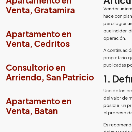
Artícu
Apartamento en
Venta, Gratamira
Vender un inm
hace con plan
pero lograr u
que inciden di
Apartamento en
operación.
Venta, Cedritos
A continuació
propietario 
publicadas po
Consultorio en
Arriendo, San Patricio
1. Def
Uno de los er
del valor de 
Apartamento en
posible, un p
Venta, Batan
el proceso de
Es recomendab
del mercado y