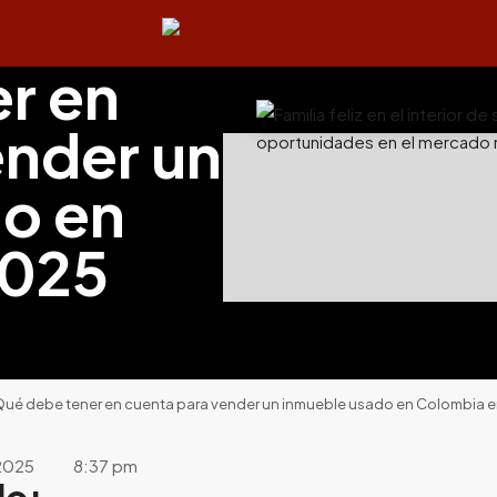
r en
ender un
o en
2025
ué debe tener en cuenta para vender un inmueble usado en Colombia 
2025
8:37 pm