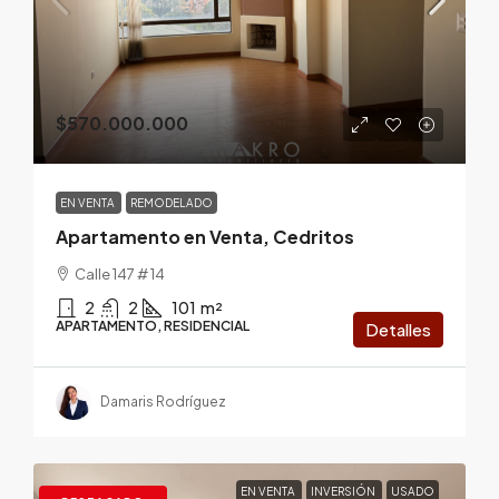
$570.000.000
EN VENTA
REMODELADO
Apartamento en Venta, Cedritos
Calle 147 # 14
2
2
101
m²
APARTAMENTO, RESIDENCIAL
Detalles
Damaris Rodríguez
EN VENTA
INVERSIÓN
USADO