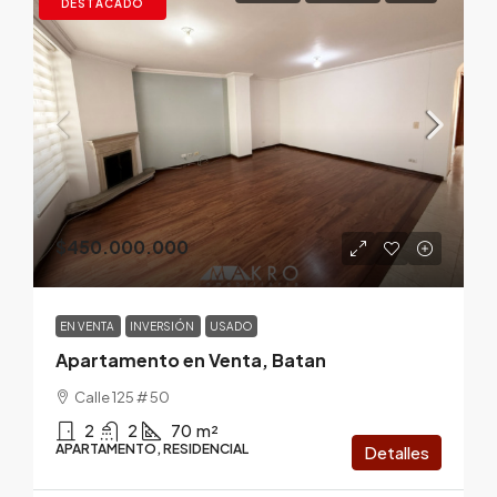
DESTACADO
$450.000.000
EN VENTA
INVERSIÓN
USADO
Apartamento en Venta, Batan
Calle 125 # 50
2
2
70
m²
APARTAMENTO, RESIDENCIAL
Detalles